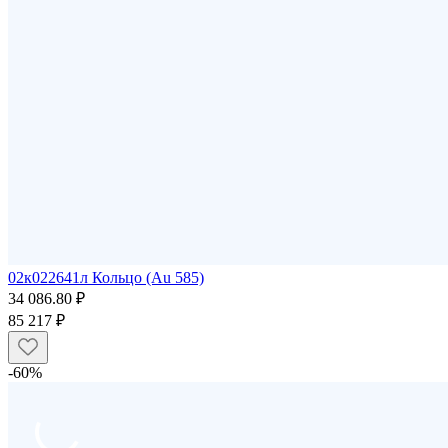
02к022641л Кольцо (Au 585)
34 086.80 ₽
85 217 ₽
-60%