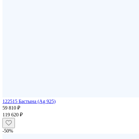
122515 Бастына (Ag 925)
59 810 ₽
119 620 ₽
-50%